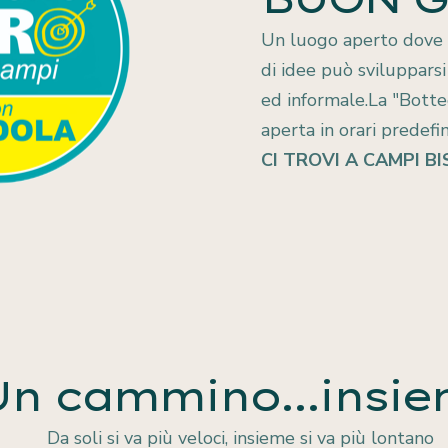
Un luogo aperto dove i
per
Campi
GANDOLA
di idee può sviluppars
ed informale.La "Bott
aperta in orari predef
CI TROVI A CAMPI BI
Campi
Un cammino...insi
Da soli si va più veloci, insieme si va più lontano