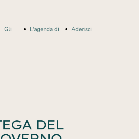
Gli
L'agenda di
Aderisci
i
sportelli
#ImpegnoVero
per i
TEGA DEL
GOVERNO