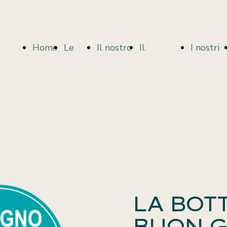
Home
Le
Il nostro
Il
I nostri
Page
nostre
impegno
candidato:
candidat
idee
per
PAOLO
LA BOT
BUON 