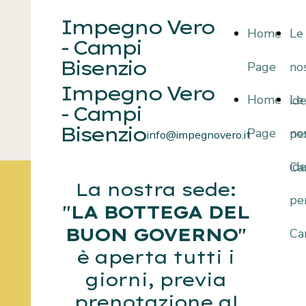
Impegno Vero
Home
Le
- Campi
Bisenzio
Page
no
Impegno Vero
Home
Le
id
- Campi
Bisenzio
Page
no
pe
info@impegnovero.it
id
Ca
La nostra sede:
pe
"
LA BOTTEGA DEL
BUON GOVERNO
"
Ca
è aperta tutti i
giorni, previa
prenotazione al